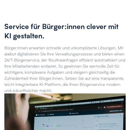
Service für Bürger:innen clever mit
KI gestalten.
Bürger:innen erwarten schnelle und unkomplizierte Lösungen. Mit
aiaibot digitalisieren Sie Ihre Verwaltungsprozesse und bieten einen
24/7-Bürgerservice, der Routineanfragen effizient automatisiert und
Ihre Mitarbeitenden entlastet. So gewinnen Sie wertvolle Zeit für
wichtigere, komplexere Aufgaben und steigern gleichzeitig die
Zufriedenheit Ihrer Bürger:innen. Setzen Sie auf eine transparente,
leicht integrierbare KI-Plattform, die Ihren Bürgerservice modern
und zukunftssicher macht.