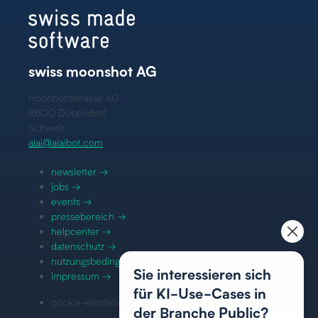
swiss moonshot AG
Hochbordstrasse 40
8600 Dübendorf
Schweiz
aiai@aiaibot.com
newsletter →
jobs →
events →
pressebereich →
helpcenter →
datenschutz →
nutzungsbedingungen →
Sie interessieren sich
impressum →
für KI-Use-Cases in
cookie-einstellungen →
der Branche Public?