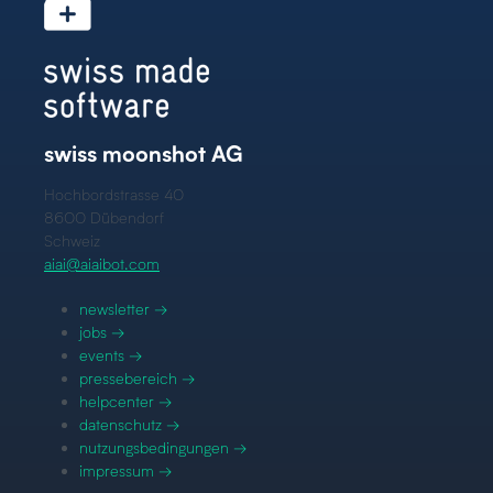
swiss moonshot AG
Hochbordstrasse 40
8600 Dübendorf
Schweiz
aiai@aiaibot.com
newsletter →
jobs →
events →
pressebereich →
helpcenter →
datenschutz →
nutzungsbedingungen →
impressum →