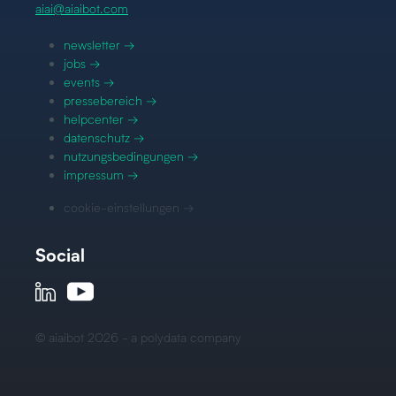
aiai@aiaibot.com
newsletter →
jobs →
events →
pressebereich →
helpcenter →
datenschutz →
nutzungsbedingungen →
impressum →
cookie-einstellungen →
Social
© aiaibot 2026 - a polydata company