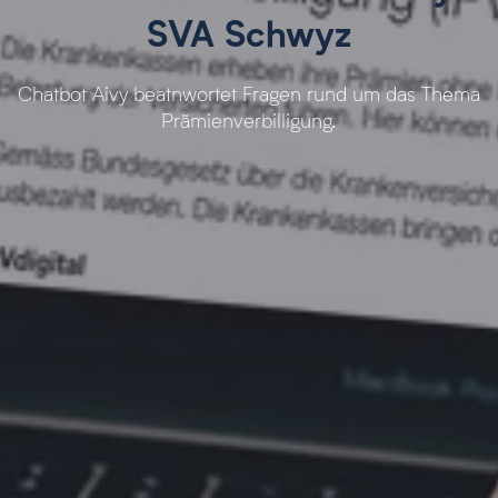
SVA Schwyz
Chatbot Aivy beatnwortet Fragen rund um das Thema
Prämienverbilligung.