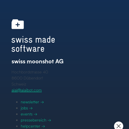
swiss moonshot AG
Hochbordstrasse 40
8600 Dübendorf
Schweiz
aiai@aiaibot.com
newsletter →
jobs →
events →
pressebereich →
helpcenter →